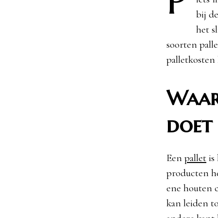
bij d
het s
soorten palle
palletkosten 
Waar
doet 
Een
pallet
is
producten he
ene houten co
kan leiden t