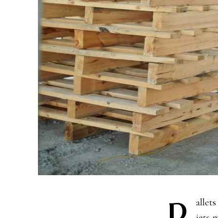
P
allet
iets 