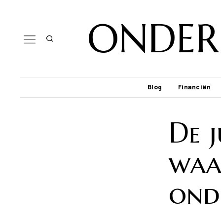
ONDER
Blog
Financiën
De j
waar
ond