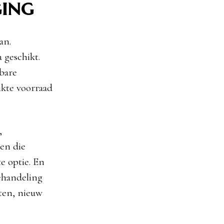
ging
an.
a geschikt.
bare
ikte voorraad
,
ten die
te optie. En
behandeling
nten, nieuw