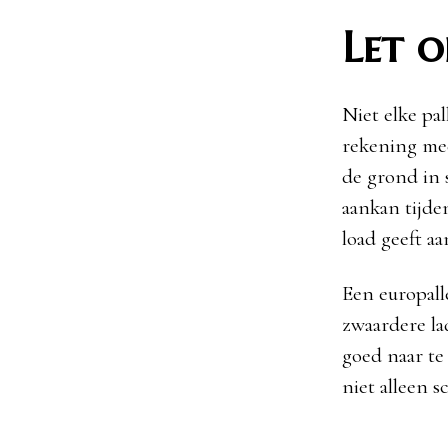
Let 
Niet elke pa
rekening mee
de grond in 
aankan tijde
load geeft a
Een europall
zwaardere la
goed naar te
niet alleen s