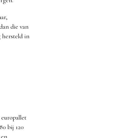
orgen.
ar,
 dan die van
 hersteld in
 europallet
80 bij 120
 en