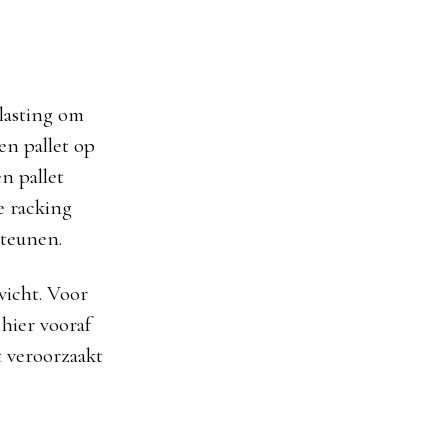
elasting om
en pallet op
n pallet
e racking
steunen.
wicht. Voor
hier vooraf
t veroorzaakt