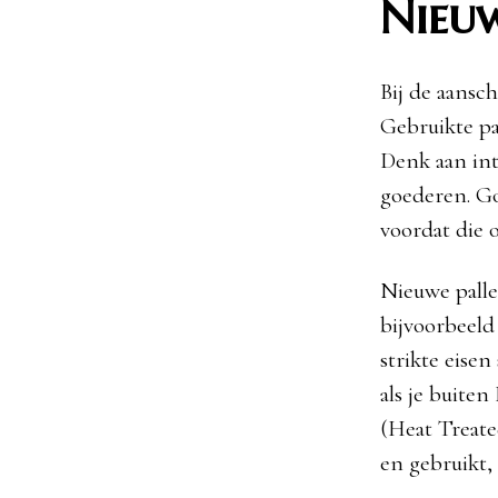
Nieuw
Bij de aansch
Gebruikte pal
Denk aan int
goederen. Go
voordat die 
Nieuwe palle
bijvoorbeeld
strikte eisen
als je buite
(Heat Treate
en gebruikt,