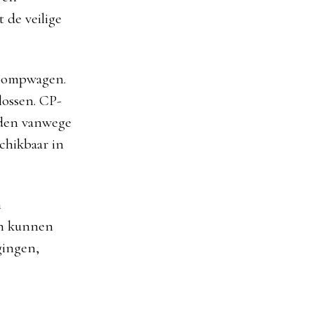
 de veilige
f pompwagen.
lossen. CP-
rden vanwege
schikbaar in
n
jn kunnen
gingen,