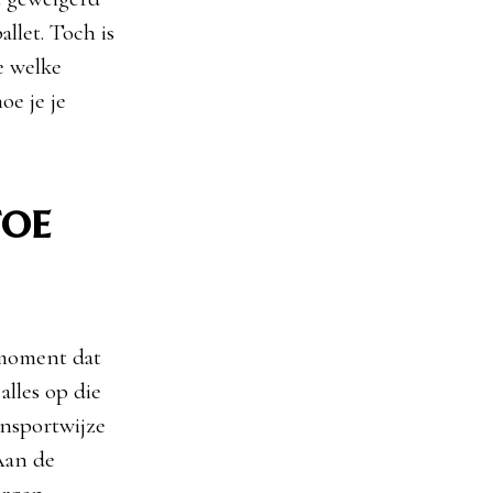
llet. Toch is
e welke
oe je je
toe
 moment dat
alles op die
ansportwijze
 Aan de