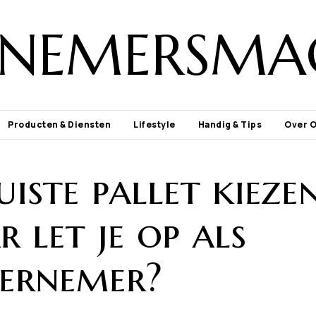
NEMERSMA
Producten & Diensten
Lifestyle
Handig & Tips
Over 
uiste pallet kiezen
 let je op als
ernemer?