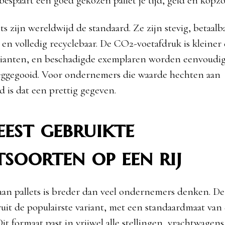
bespaart een goed gekozen pallet je tijd, geld en kopz
s zijn wereldwijd de standaard. Ze zijn stevig, betaalba
 en volledig recyclebaar. De CO2-voetafdruk is kleiner
rianten, en beschadigde exemplaren worden eenvoudig
eggegooid. Voor ondernemers die waarde hechten aan
 is dat een prettig gegeven.
est gebruikte
tsoorten op een rij
an pallets is breder dan veel ondernemers denken. De
ruit de populairste variant, met een standaardmaat van 
it formaat past in vrijwel alle stellingen, vrachtwagens