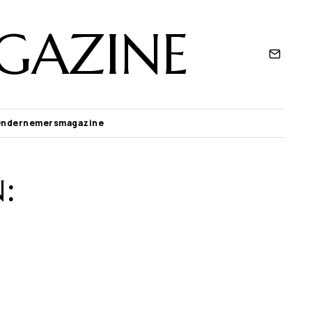
GAZINE
Ondernemersmagazine
: