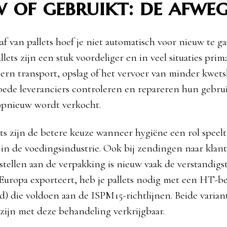
 of gebruikt: de afwe
af van pallets hoef je niet automatisch voor nieuw te ga
lets zijn een stuk voordeliger en in veel situaties prim
ern transport, opslag of het vervoer van minder kwets
ede leveranciers controleren en repareren hun gebru
opnieuw wordt verkocht.
ts zijn de betere keuze wanneer hygiëne een rol speelt
 in de voedingsindustrie. Ook bij zendingen naar klan
 stellen aan de verpakking is nieuw vaak de verstandigs
n Europa exporteert, heb je pallets nodig met een HT-
d) die voldoen aan de ISPM15-richtlijnen. Beide varia
 zijn met deze behandeling verkrijgbaar.