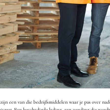
s zijn een van die bedrijfsmiddelen waar je pas over nad
misgaat. Een beschadigde lading, een zending die word