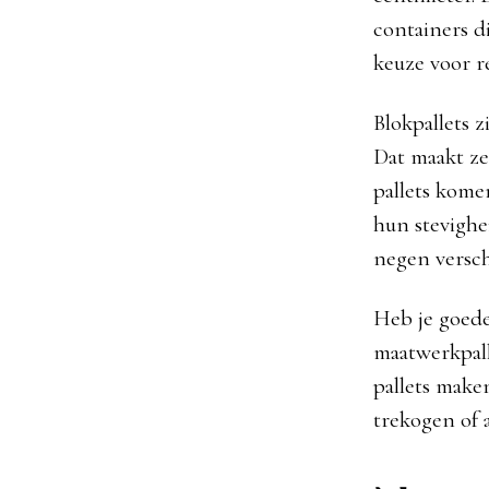
containers d
keuze voor re
Blokpallets 
Dat maakt ze 
pallets kome
hun stevighe
negen versch
Heb je goede
maatwerkpall
pallets make
trekogen of 