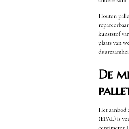
andere kant 
Houten pallet
repareerbaar
kunststof va
plaats van w
duurzaamheid
De me
palle
Het aanbod a
(EPAL) is ve
centimeter. D