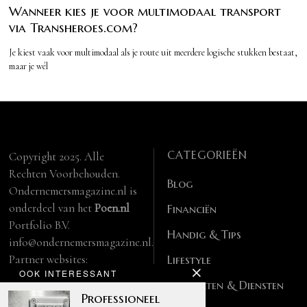
Wanneer kies je voor multimodaal transport
via Transheroes.com?
Je kiest vaak voor multimodaal als je route uit meerdere logische stukken bestaat,
maar je wél
CATEGORIEËN
Copyright 2025. Alle
Rechten Voorbehouden.
Blog
Ondernemersmagazine.nl is
onderdeel van het
Poen.nl
Financiën
Portfolio B.V.
Handig & Tips
info@ondernemersmagazine.nl.
Partner websites:
Lifestyle
OOK INTERESSANT
manbase.nl
Producten & Diensten
feitelijk.be
Professioneel