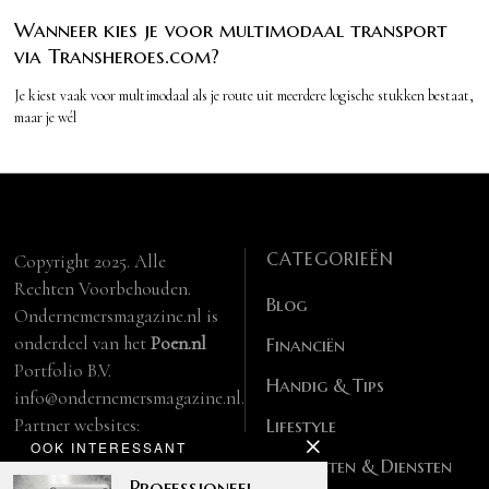
Wanneer kies je voor multimodaal transport
via Transheroes.com?
Je kiest vaak voor multimodaal als je route uit meerdere logische stukken bestaat,
maar je wél
CATEGORIEËN
Copyright 2025. Alle
Rechten Voorbehouden.
Blog
Ondernemersmagazine.nl is
onderdeel van het
Poen.nl
Financiën
Portfolio B.V.
Handig & Tips
info@ondernemersmagazine.nl.
Partner websites:
Lifestyle
OOK INTERESSANT
manbase.nl
Producten & Diensten
feitelijk.be
Professioneel